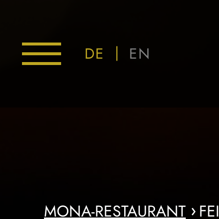
Skip
to
content
DE
EN
MONA
MONA
KONTAKT
MONA-RESTAURANT
FE
›
DINNER