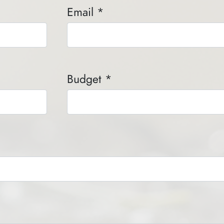
Email *
Budget *