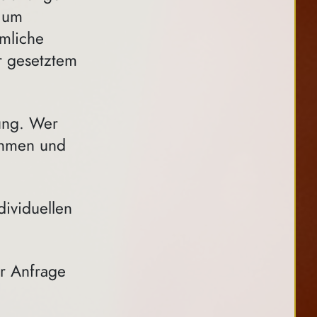
s um
mliche
r gesetztem
gung. Wer
nehmen und
dividuellen
er Anfrage